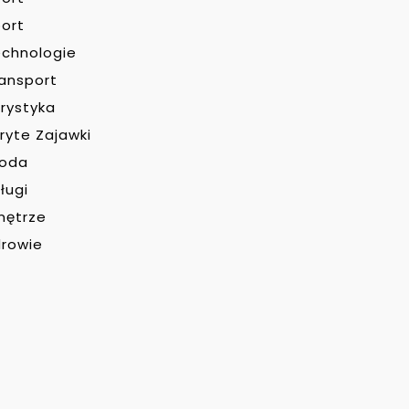
ort
chnologie
ansport
rystyka
ryte Zajawki
roda
ługi
nętrze
rowie