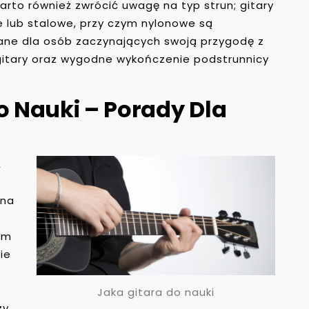
rto również zwrócić uwagę na typ strun; gitary
 lub stalowe, przy czym nylonowe są
cane dla osób zaczynających swoją przygodę z
gitary oraz wygodne wykończenie podstrunnicy
o Nauki – Porady Dla
,
 na
rm
ie
Jaka gitara do nauki
zy