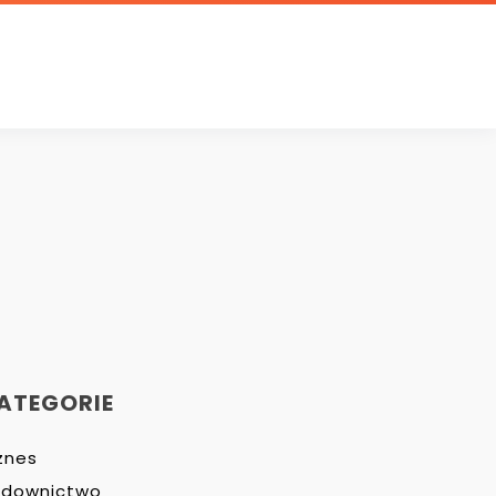
ATEGORIE
znes
udownictwo