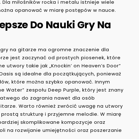
. Dla miłośników rocka i metalu istnieje wiele
óre można opanować w miarę postępów w nauce.
lepsze Do Nauki Gry Na
gry na gitarze ma ogromne znaczenie dla
ze jest zaczynać od prostych piosenek, które
ne utwory takie jak „Knockin’ on Heaven’s Door”
Oasis są idealne dla początkujących, ponieważ
rdów, które można szybko opanować. Innym
e Water” zespołu Deep Purple, który jest znany
 łatwego do zagrania nawet dla osób
gitarze. Warto również zwrócić uwagę na utwory
prostą strukturę i przyjemne melodie. W miarę
ardziej skomplikowane kompozycje oraz
li na rozwijanie umiejętności oraz poszerzanie