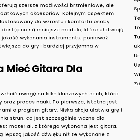
 oferują szersze możliwości brzmieniowe, ale
Sp
odatkowych akcesoriów. Kolejnym aspektem
Te
ć dostosowany do wzrostu i komfortu osoby
Tr
ów dostępne są mniejsze modele, które ułatwiają
Tu
 jakość wykonania instrumentu, ponieważ
wiejsza do gry i bardziej przyjemna w
Uk
U
 Mieć Gitara Dla
Us
W
Zd
wrócić uwagę na kilka kluczowych cech, które
oraz proces nauki. Po pierwsze, istotna jest
nami a progiem gitary. Niska akcja ułatwia grę i
nia strun, co jest szczególnie ważne dla
st materiał, z którego wykonana jest gitara.
ją lepszą jakość dźwięku niż te wykonane z