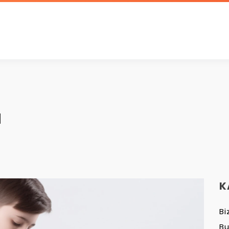
I
K
Bi
B