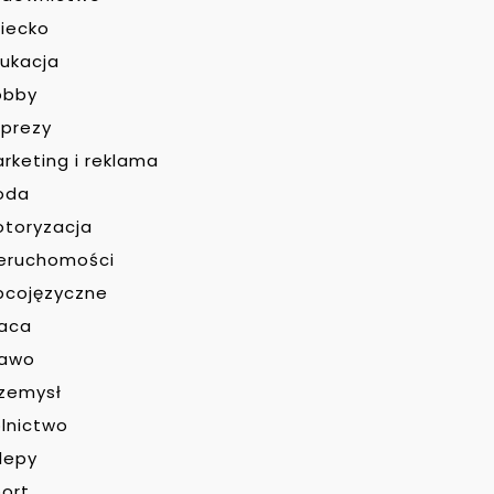
iecko
ukacja
obby
prezy
rketing i reklama
oda
toryzacja
eruchomości
bcojęzyczne
raca
rawo
zemysł
lnictwo
lepy
ort