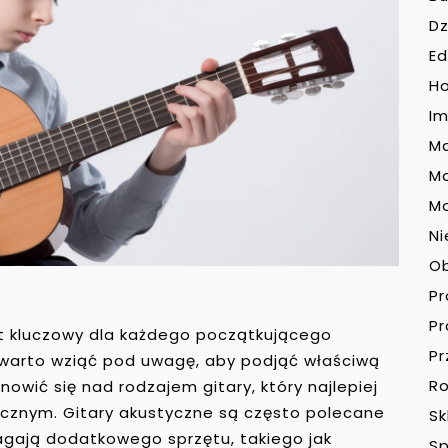
Dz
Ed
H
Im
Ma
M
Mo
Ni
O
P
P
st kluczowy dla każdego początkującego
Pr
e warto wziąć pod uwagę, aby podjąć właściwą
Ro
owić się nad rodzajem gitary, który najlepiej
znym. Gitary akustyczne są często polecane
Sk
agają dodatkowego sprzętu, takiego jak
Sp