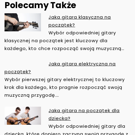
Polecamy Także
Jaka gitara klasyczna na
N
początek?
A
Wybór odpowiedniej gitary
W
klasycznej na początek jest kluczowy dla
I
każdego, kto chce rozpocząć swoją muzyczną…
G
A
Jaka gitara elektryczna na
C
początek?
J
Wybór pierwszej gitary elektrycznej to kluczowy
A
krok dla każdego, kto pragnie rozpocząć swoją
W
muzyczną przygodę.…
P
I
Jaka gitara na początek dla
S
dziecka?
U
Wybór odpowiedniej gitary dla
dziecka, które dopiero zaczyna swoją przygodę z