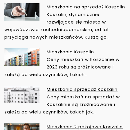
W
Mieszkania na sprzedaż Koszalin
I
Koszalin, dynamicznie
G
rozwijające się miasto w
A
województwie zachodniopomorskim, od lat
C
przyciąga nowych mieszkańców. Kuszą go…
J
A
Mieszkania Koszalin
W
Ceny mieszkań w Koszalinie w
P
2023 roku są zróżnicowane i
I
zależą od wielu czynników, takich…
S
U
Mieszkania sprzedaż Koszalin
Ceny mieszkań na sprzedaż w
Koszalinie są zróżnicowane i
zależą od wielu czynników, takich jak…
Mieszkania 2 pokojowe Koszalin