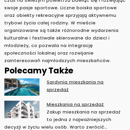
czas na świeżym powietrzu bawiąc się i rozwijając
swoje pasje sportowe. Liczne boiska sportowe
oraz obiekty rekreacyjne sprzyjają aktywnemu
trybowi życia całej rodziny. W mieście
organizowane są także różnorodne wydarzenia
kulturalne i festiwale skierowane do dzieci i
młodzieży, co pozwala na integrację
społeczności lokalnej oraz rozwijanie
zainteresowań najmłodszych mieszkańców.
Polecamy Także
Sardynia mieszkania na
N
sprzedaż
A
W
Mieszkania na sprzedaż
I
Zakup mieszkania na sprzedaż
G
to jedna z najważniejszych
A
decyzji w życiu wielu osób. Warto zwrócić…