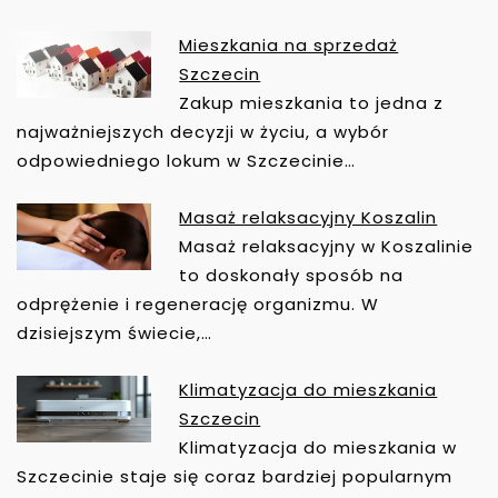
C
J
Mieszkania na sprzedaż
A
Szczecin
W
Zakup mieszkania to jedna z
P
najważniejszych decyzji w życiu, a wybór
I
odpowiedniego lokum w Szczecinie…
S
U
Masaż relaksacyjny Koszalin
Masaż relaksacyjny w Koszalinie
to doskonały sposób na
odprężenie i regenerację organizmu. W
dzisiejszym świecie,…
Klimatyzacja do mieszkania
Szczecin
Klimatyzacja do mieszkania w
Szczecinie staje się coraz bardziej popularnym