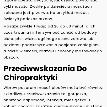
fizjoterapeuta
decyduje, jak często powtarzać
cykl masażu. Zwykle po dziesięciu masażach
zalecana jest przerwa. Na przykład możesz
ćwiczyć podczas przerw.
Masaże
zwykle trwają od 20 do 60 minut, a ich
czas trwania i intensywność zależą od budowy
ciała, płci, wieku, ogólnego stanu zdrowia lub
poziomu podekscytowania pacjenta zabiegiem,
a także wielkości, rodzaju i choroby masowanego
obszaru.
Przeciwwskazania Do
Chiropraktyki
Wbrew pozorom masaż pleców może być również
szkodliwy. Przeciwwskazania to: gorączka,
obniżona odporność, infekcja, miesiączka u
kobiet, choroby zakaźne, alergie skórne lub stany