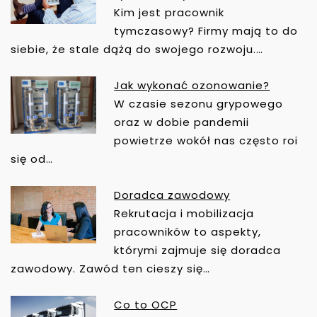
A
Kim jest pracownik
W
tymczasowy? Firmy mają to do
I
siebie, że stale dążą do swojego rozwoju.…
G
A
Jak wykonać ozonowanie?
C
W czasie sezonu grypowego
J
oraz w dobie pandemii
A
powietrze wokół nas często roi
W
się od…
P
I
Doradca zawodowy
S
Rekrutacja i mobilizacja
U
pracowników to aspekty,
którymi zajmuje się doradca
zawodowy. Zawód ten cieszy się…
Co to OCP